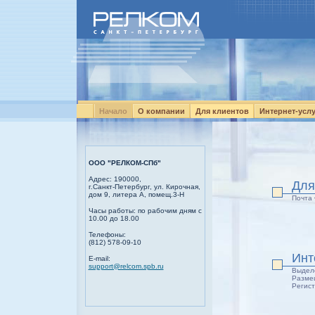
Начало
О компании
Для клиентов
Интернет-усл
ООО "РЕЛКОМ-СПб"
Адрес: 190000,
Для
г.Санкт-Петербург,
ул. Кирочная,
дом 9,
литера А, помещ.3-Н
Почта
Часы работы: по рабочим дням с
10.00 до 18.00
Телефоны:
(812) 578-09-10
Инт
E-mail:
support@relcom.spb.ru
Выдел
Разме
Регис