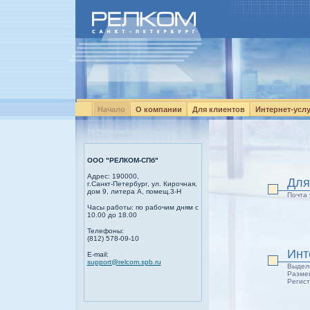
Начало
О компании
Для клиентов
Интернет-усл
ООО "РЕЛКОМ-СПб"
Адрес: 190000,
Для
г.Санкт-Петербург,
ул. Кирочная,
дом 9,
литера А, помещ.3-Н
Почта
Часы работы: по рабочим дням с
10.00 до 18.00
Телефоны:
(812) 578-09-10
Инт
E-mail:
support@relcom.spb.ru
Выдел
Разме
Регис